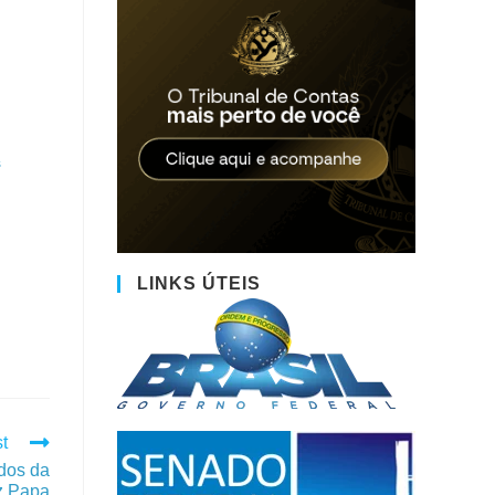
s
LINKS ÚTEIS
t
ados da
iz Papa