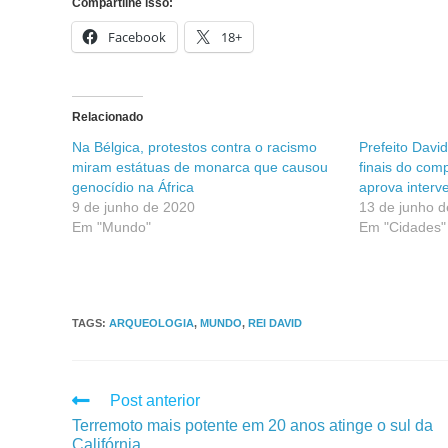
Compartilhe isso:
Facebook
18+
Relacionado
Na Bélgica, protestos contra o racismo
Prefeito David
miram estátuas de monarca que causou
finais do comp
genocídio na África
aprova interv
9 de junho de 2020
13 de junho 
Em "Mundo"
Em "Cidades"
TAGS
:
ARQUEOLOGIA
,
MUNDO
,
REI DAVID
Post anterior
Terremoto mais potente em 20 anos atinge o sul da
Califórnia