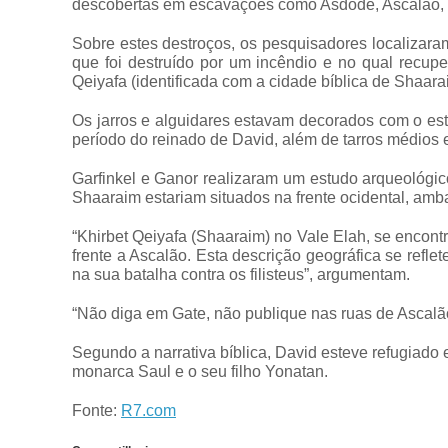
descobertas em escavações como Asdode, Ascalão, Ec
Sobre estes destroços, os pesquisadores localizaram
que foi destruído por um incêndio e no qual recupe
Qeiyafa (identificada com a cidade bíblica de Shaara
Os jarros e alguidares estavam decorados com o est
período do reinado de David, além de tarros médios e
Garfinkel e Ganor realizaram um estudo arqueológic
Shaaraim estariam situados na frente ocidental, ambas 
“Khirbet Qeiyafa (Shaaraim) no Vale Elah, se encontra
frente a Ascalão. Esta descrição geográfica se reflet
na sua batalha contra os filisteus”, argumentam.
“Não diga em Gate, não publique nas ruas de Ascalão
Segundo a narrativa bíblica, David esteve refugiado
monarca Saul e o seu filho Yonatan.
Fonte:
R7.com