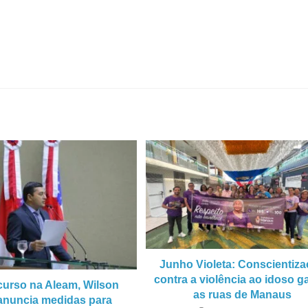
Junho Violeta: Conscientiz
contra a violência ao idoso 
curso na Aleam, Wilson
as ruas de Manaus
anuncia medidas para