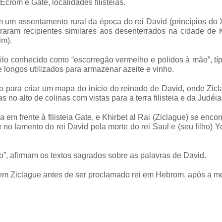
rom e Gate, localidades filisteias.
 um assentamento rural da época do rei David (princípios do 
raram recipientes similares aos desenterrados na cidade de 
im).
ilo conhecido como “escorregão vermelho e polidos à mão”, tí
 longos utilizados para armazenar azeite e vinho.
o para criar um mapa do início do reinado de David, onde Zic
no alto de colinas com vistas para a terra filisteia e da Judéia
 em frente à filisteia Gate, e Khirbet al Rai (Ziclague) se enco
e no lamento do rei David pela morte do rei Saul e (seu filho) 
”, afirmam os textos sagrados sobre as palavras de David.
 em Ziclague antes de ser proclamado rei em Hebrom, após a m