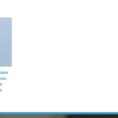
obre
oos,
do
s