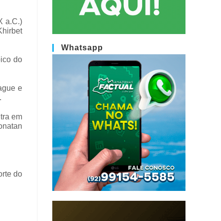
X a.C.)
Khirbet
Whatsapp
pico do
lague e
.
ntra em
Yonatan
orte do