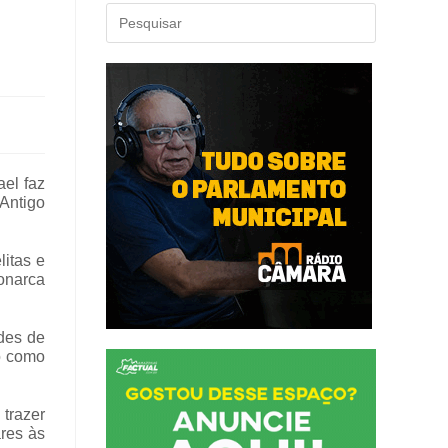
ael faz
 Antigo
litas e
onarca
ades de
o como
trazer
ares às