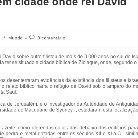
m cidade onde rei David
e
/
Mundo
0 comentário
avid sobre outro filisteu de mais de 3.000 anos no sul de Isr
ia ter se situado a cidade bíblica de Ziclague, onde, segundo o
os desenterraram evidências da existência dos filisteus e israe
o relato bíblico narra o refúgio de David sob o amparo do m
ita Saul.
ica de Jerusalém, e o investigador da Autoridade de Antiguid
ersidade de Macquarie de Sydney -, estudaram esta localizaçã
azeite, como oferendas colocadas debaixo dos edifícios para 
 pedra e metal datadas entre os séculos XII e XI a.C., simil