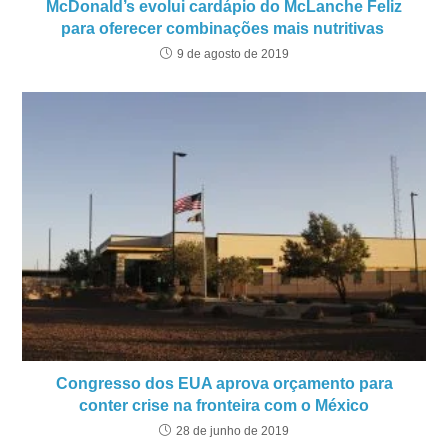
McDonald’s evolui cardápio do McLanche Feliz
para oferecer combinações mais nutritivas
9 de agosto de 2019
Congresso dos EUA aprova orçamento para
conter crise na fronteira com o México
28 de junho de 2019