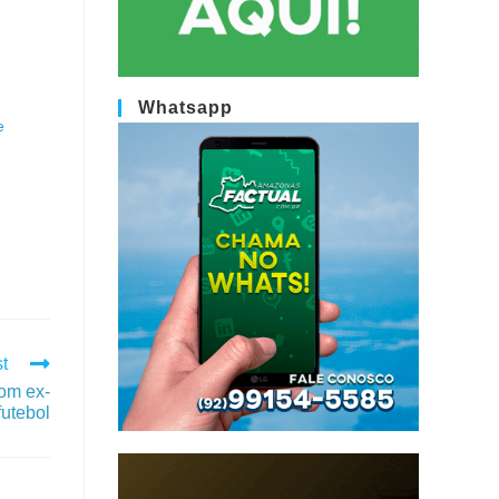
Whatsapp
e
t
om ex-
futebol