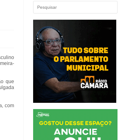
culino
meira-
ão que
vulgada
a, com