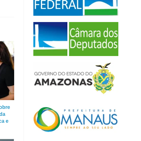
sobre
nda
ca e