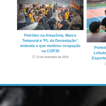
Petróleo na Amazônia, Marco
Temporal e ‘PL da Devastação’:
entenda o que motivou ocupação
Prefei
na COP30
Lobato
13 de novembro de 2025
Esporte