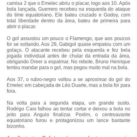
camisa 2 que o Emelec abriu o placar, logo aos 10. Após
bola lançada, Guerrero recebeu na esquerda do ataque
do time equatoriano. Ele bateu cruzado e Godoy, com
total liberdade dentro da área, bateu de primeira para
abrir o placar.
O gol assustou um pouco o Flamengo, que aos poucos
foi se soltando. Aos 29, Gabigol quase empatou com um
golaço. O atacante recebeu pela esquerda e fez bela
jogada individual antes de chutar da entrada da área,
obrigando Dreer a espalmar. No rebote, Bruno Henrique
tentou mandar para o gol, mas pegou muito mal na bola.
Aos 37, o rubro-negro voltou a se aproximar do gol do
Emelec em cabeçada de Léo Duarte, mas a bola foi para
fora.
Na volta para a segunda etapa, um grande susto.
Rodrigo Caio falhou ao tentar cortar e deixou a bola no
jeito para Angulo finalizar. Porém, o centroavante
equatoriano furou e protagonizou um lance bastante
bizonho.