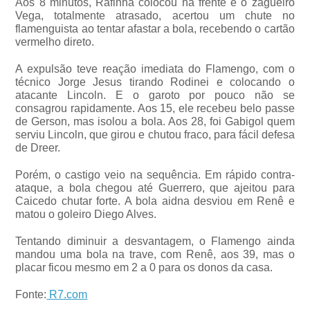
Aos 8 minutos, Rafinha colocou na frente e o zagueiro
Vega, totalmente atrasado, acertou um chute no
flamenguista ao tentar afastar a bola, recebendo o cartão
vermelho direto.
A expulsão teve reação imediata do Flamengo, com o
técnico Jorge Jesus tirando Rodinei e colocando o
atacante Lincoln. E o garoto por pouco não se
consagrou rapidamente. Aos 15, ele recebeu belo passe
de Gerson, mas isolou a bola. Aos 28, foi Gabigol quem
serviu Lincoln, que girou e chutou fraco, para fácil defesa
de Dreer.
Porém, o castigo veio na sequência. Em rápido contra-
ataque, a bola chegou até Guerrero, que ajeitou para
Caicedo chutar forte. A bola aidna desviou em Renê e
matou o goleiro Diego Alves.
Tentando diminuir a desvantagem, o Flamengo ainda
mandou uma bola na trave, com Renê, aos 39, mas o
placar ficou mesmo em 2 a 0 para os donos da casa.
Fonte:
R7.com