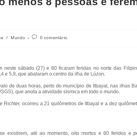
o menos 8 pessoas e fere
ue
/
Mundo
0 comentário
 neste sábado (27) e 60 ficaram feridas no norte das Filipin
4 e 5,9, que abalaram o centro da ilha de Lúzon.
lo de duas horas, perto do município de Itbayat, nas ilhas B
(USGS), que anota a atividade sísmica em todo o mundo.
e Richter, ocorreu a 21 quilômetros de Itbayat e a dez quilôme
e existirem, até ao momento, oito mortos e 60 feridos e p