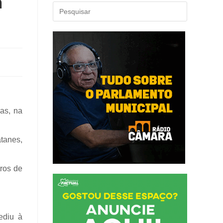
m
as, na
atanes,
tros de
ediu à