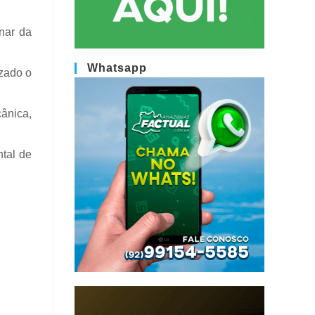
nar da
Whatsapp
izado o
ânica,
ntal de