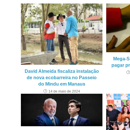
Mega-S
pagar p
David Almeida fiscaliza instalação
de nova ecobarreira no Passeio
do Mindu em Manaus
14 de maio de 2024