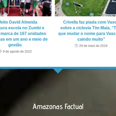
feito David Almeida
Crivella faz piada com Vas
gura escola no Zumbi e
sobre a ciclovia Tim Maia, 
 marca de 167 unidades
que mudar o nome para Vasco
as em um ano e meio de
caindo muito”
gestão
29 de maio de 2019
9 de agosto de 2022
Amazonas Factual