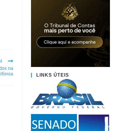
t
idos na
ifórnia
LINKS ÚTEIS