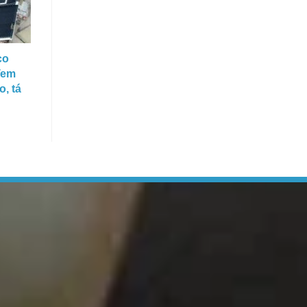
co
“Tem
, tá