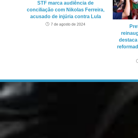
STF marca audiência de
conciliação com Nikolas Ferreira,
acusado de injúria contra Lula
7 de agosto de 2024
Pre
reinau
destaca
reformad