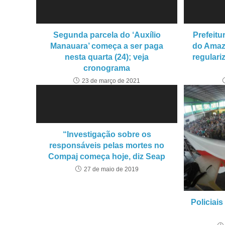
Segunda parcela do ‘Auxílio
Prefeit
Manauara’ começa a ser paga
do Amaz
nesta quarta (24); veja
regulari
cronograma
23 de março de 2021
“Investigação sobre os
responsáveis pelas mortes no
Compaj começa hoje, diz Seap
27 de maio de 2019
Policiais