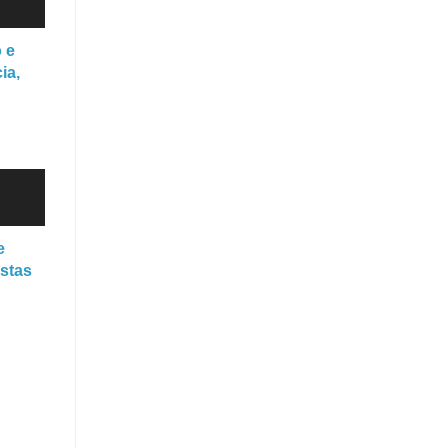
 e
ia,
e
stas