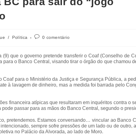
 BC para sair do “jogo
ro
que
/
Política
0 comentário
ra (9) que o governo pretende transferir o Coaf (Conselho de C
a para o Banco Central, visando tirar o órgão do que chamou d
o Coaf para o Ministério da Justiça e Segurança Pública, a pe
ate à lavagem de dinheiro, mas a medida foi barrada pelo Co
ões financeira atípicas que resultaram em inquéritos contra o 
ra pode passar para as mãos do Banco Central, segundo o presi
tico, pretendemos. Estamos conversando… vincular ao Banco C
intencionado, sempre sofre pressões de um lado ou de outro, 
coletiva no Palácio da Alvorada, ao lado de Moro.