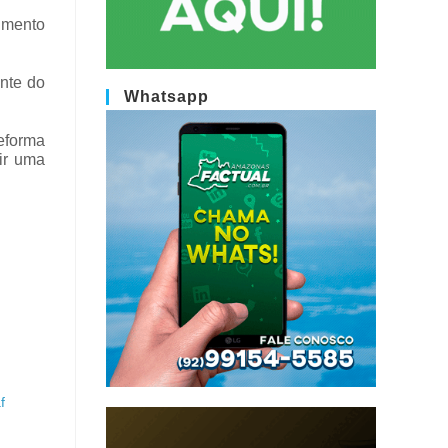
imento
nte do
Whatsapp
eforma
ir uma
f