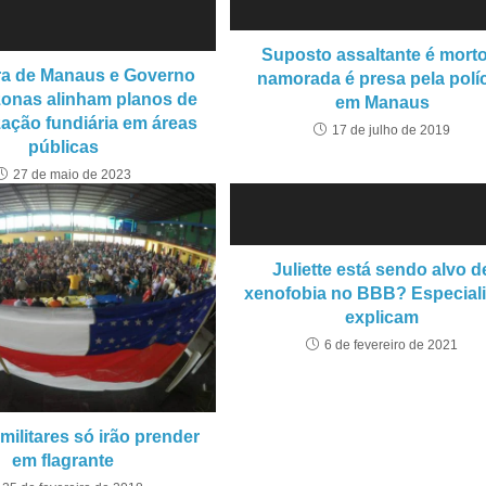
Suposto assaltante é morto
ura de Manaus e Governo
namorada é presa pela políc
onas alinham planos de
em Manaus
zação fundiária em áreas
17 de julho de 2019
públicas
27 de maio de 2023
Juliette está sendo alvo d
xenofobia no BBB? Especiali
explicam
6 de fevereiro de 2021
 militares só irão prender
em flagrante