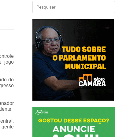
ontrole
e “jogo
dido do
ngresso
senador
dente.
entral,
a gente