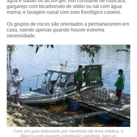
água e sabão ou álcool gel; uso constante de máscara;
gargarejo com bicarbonato de sódio ou sal com água
morna; e lavagem nasal com soro fisiológico caseiro.
Os grupos de riscos são orientados a permanecerem em
casa, saindo apenas quando houver extrema
necessidade.
Com um guia elaborado por cientistas da área médica, o
Aliança está levando orientação sanitária, para as