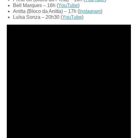
Bell Marques – 16h (
YouTube
)
Anitta (Bloco da Anitta) – 17h (
Instagram
)
Luísa Sonza – 20h30 (
YouTube
)