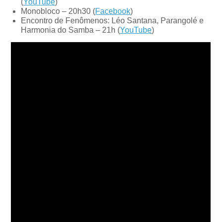
(
YouTube
)
Monobloco – 20h30 (
Facebook
)
Encontro de Fenômenos: Léo Santana, Parangolé e
Harmonia do Samba – 21h (
YouTube
)