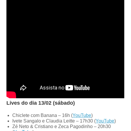
Lives do dia 13/02 (sábado)
Chiclete com Banana – 16h (
YouTube
)
Ivete Sangalo e Claudia Leitte – 17h30 (
YouTube
)
Zé Neto & Cristiano e Zeca Pagodinho – 20h30