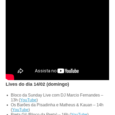
Lives do dia 14/02 (domingo)
Bloco da Sunday Live com DJ Marcio Fernandes –
13h (
YouTube
)
Os Barões da Pisadinha e Matheus & Kauan – 14h
(
YouTube
)
Preta Gil (Bloco da Preta) – 16h (
YouTube
)