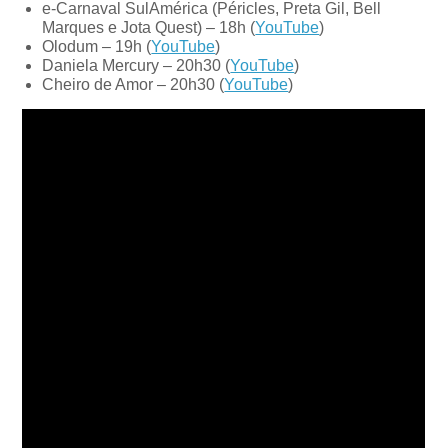
e-Carnaval SulAmérica (Péricles, Preta Gil, Bell
Marques e Jota Quest) – 18h (
YouTube
)
Olodum – 19h (
YouTube
)
Daniela Mercury – 20h30 (
YouTube
)
Cheiro de Amor – 20h30 (
YouTube
)