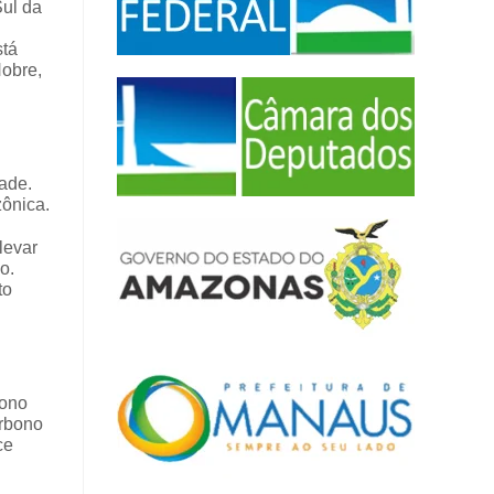
Sul da
stá
Nobre,
ade.
zônica.
levar
o.
to
bono
arbono
ce