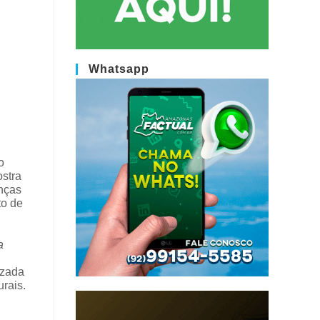
Whatsapp
o
ostra
nças
to de
a
izada
rais.