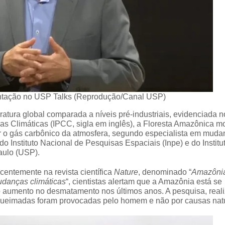
ntação no USP Talks (Reprodução/Canal USP)
ura global comparada a níveis pré-industriais, evidenciada n
as Climáticas (IPCC, sigla em inglês), a Floresta Amazônica m
 o gás carbônico da atmosfera, segundo especialista em muda
o Instituto Nacional de Pesquisas Espaciais (Inpe) e do Institu
aulo (USP).
entemente na revista científica
Nature
, denominado “
Amazôni
udanças climáticas
“, cientistas alertam que a Amazônia está se
o aumento no desmatamento nos últimos anos. A pesquisa, real
 queimadas foram provocadas pelo homem e não por causas natu