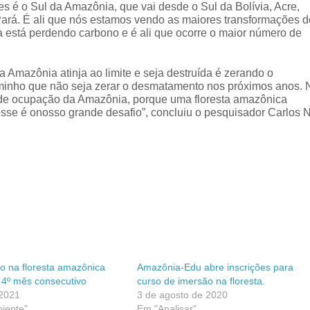
s é o Sul da Amazônia, que vai desde o Sul da Bolívia, Acre,
ará. É ali que nós estamos vendo as maiores transformações d
ta está perdendo carbono e é ali que ocorre o maior número de
a Amazônia atinja ao limite e seja destruída é zerando o
minho que não seja zerar o desmatamento nos próximos anos. 
e ocupação da Amazônia, porque uma floresta amazônica
 Esse é onosso grande desafio”, concluiu o pesquisador Carlos 
 na floresta amazônica
Amazônia-Edu abre inscrições para
 4º mês consecutivo
curso de imersão na floresta.
 2021
3 de agosto de 2020
iente"
Em "Analisar"