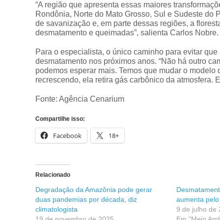
“A região que apresenta essas maiores transformaçõe
Rondônia, Norte do Mato Grosso, Sul e Sudeste do P
de savanização e, em parte dessas regiões, a flores
desmatamento e queimadas”, salienta Carlos Nobre.
Para o especialista, o único caminho para evitar que 
desmatamento nos próximos anos. “Não há outro ca
podemos esperar mais. Temos que mudar o modelo d
recrescendo, ela retira gás carbônico da atmosfera.
Fonte: Agência Cenarium
Compartilhe isso:
Facebook
18+
Relacionado
Degradação da Amazônia pode gerar
Desmatamento
duas pandemias por década, diz
aumenta pelo
climatologista
9 de julho de
19 de novembro de 2025
Em "Meio Amb