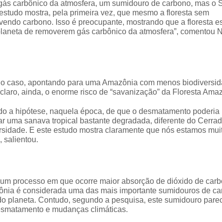
gás carbônico da atmosfera, um sumidouro de carbono, mas o 
estudo mostra, pela primeira vez, que mesmo a floresta sem
endo carbono. Isso é preocupante, mostrando que a floresta e
 o planeta de removerem gás carbônico da atmosfera”, comentou 
bre o caso, apontando para uma Amazônia com menos biodiversid
claro, ainda, o enorme risco de “savanização” da Floresta Ama
do a hipótese, naquela época, de que o desmatamento poderia 
r uma sanava tropical bastante degradada, diferente do Cerrad
sidade. E este estudo mostra claramente que nós estamos mui
 salientou.
m processo em que ocorre maior absorção de dióxido de car
ônia é considerada uma das mais importante sumidouros de c
s do planeta. Contudo, segundo a pesquisa, este sumidouro pare
desmatamento e mudanças climáticas.