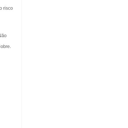
o risco
Não
Nobre.