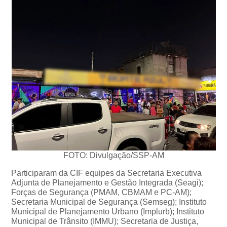
FOTO: Divulgação/SSP-AM
Participaram da CIF equipes da Secretaria Executiva
Adjunta de Planejamento e Gestão Integrada (Seagi);
Forças de Segurança (PMAM, CBMAM e PC-AM);
Secretaria Municipal de Segurança (Semseg); Instituto
Municipal de Planejamento Urbano (Implurb); Instituto
Municipal de Trânsito (IMMU); Secretaria de Justiça,