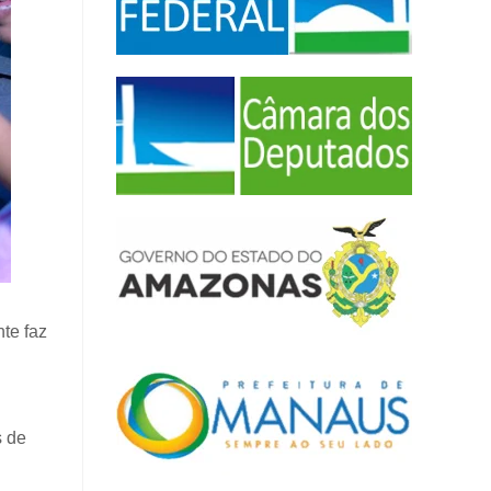
te faz
s de