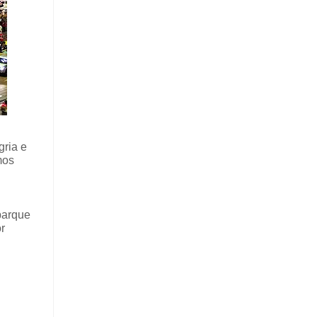
gria e
mos
parque
r