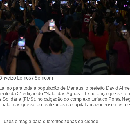
Dhyeizo Lemos / Semcom
atalino para toda a população de Manaus, o prefeito David Alme
amento da 3ª edição do “Natal das Águas – Esperança que se ren
Solidária (FMS), no calçadão do complexo turístico Ponta Neg
s natalinas que serão realizadas na capital amazonense nos m
, luzes e magia para diferentes zonas da cidade.