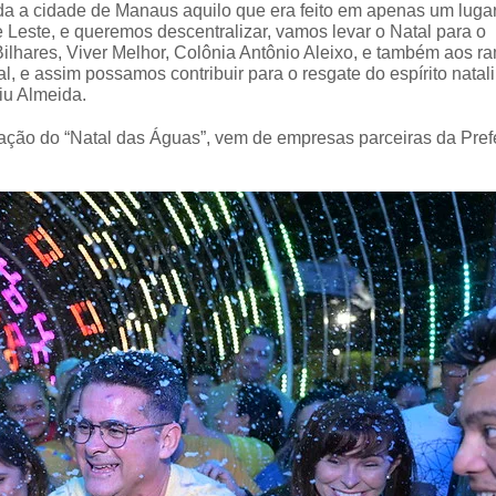
da a cidade de Manaus aquilo que era feito em apenas um lugar
 Leste, e queremos descentralizar, vamos levar o Natal para o
ilhares, Viver Melhor, Colônia Antônio Aleixo, e também aos r
l, e assim possamos contribuir para o resgate do espírito natal
iu Almeida.
ização do “Natal das Águas”, vem de empresas parceiras da Pref