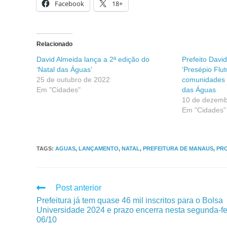
Facebook
18+
Relacionado
David Almeida lança a 2ª edição do
Prefeito Davi
‘Natal das Águas’
‘Presépio Flu
25 de outubro de 2022
comunidades r
Em "Cidades"
das Águas
10 de dezemb
Em "Cidades"
TAGS
:
AGUAS
,
LANÇAMENTO
,
NATAL
,
PREFEITURA DE MANAUS
,
PR
Post anterior
Prefeitura já tem quase 46 mil inscritos para o Bolsa
Universidade 2024 e prazo encerra nesta segunda-fe
06/10