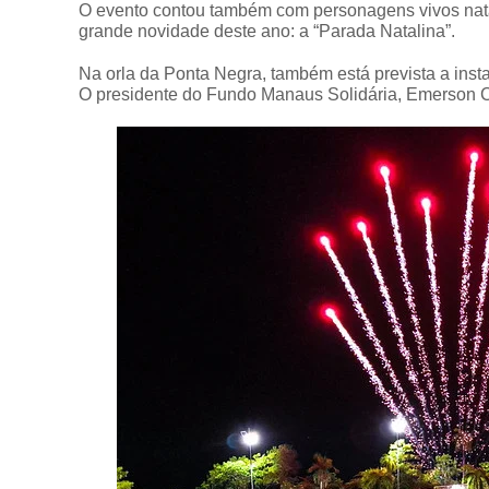
O evento contou também com personagens vivos natal
grande novidade deste ano: a “Parada Natalina”.
Na orla da Ponta Negra, também está prevista a insta
O presidente do Fundo Manaus Solidária, Emerson Cas