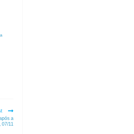
ca
t
 após a
, 07/11