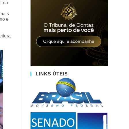
: na
amais
ino e
eitura
LINKS ÚTEIS