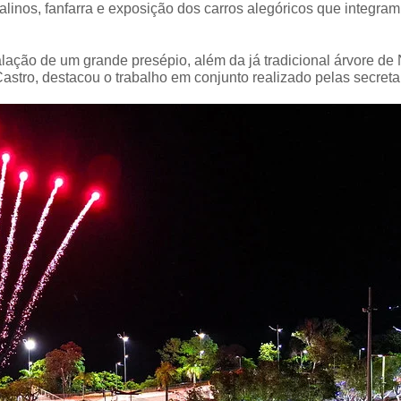
inos, fanfarra e exposição dos carros alegóricos que integram
lação de um grande presépio, além da já tradicional árvore de 
tro, destacou o trabalho em conjunto realizado pelas secretar