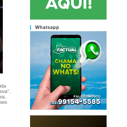
Whatsapp
ida
ova”.
ra,
eses