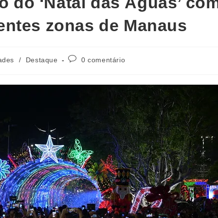
ão do ‘Natal das Águas’ co
entes zonas de Manaus
ades
/
Destaque
0 comentário