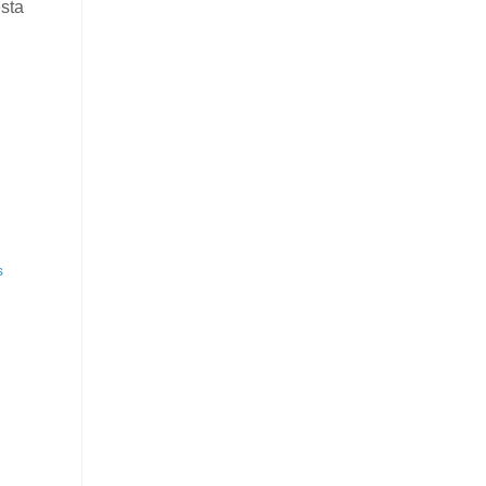
sta
s