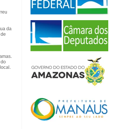
rreu
rua da
 de
hamas.
 do
local.