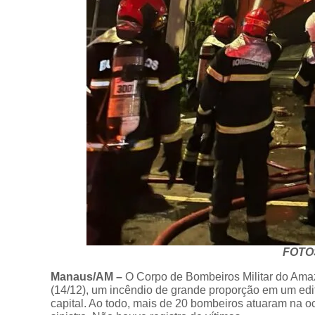
FOTO
Manaus/AM –
O Corpo de Bombeiros Militar do Ama
(14/12), um incêndio de grande proporção em um edif
capital. Ao todo, mais de 20 bombeiros atuaram na oc