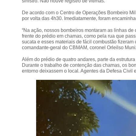
sinistro. Não houve registro de vítimas.
De acordo com o Centro de Operações Bombeiro Milit
por volta das 4h30. Imediatamente, foram encaminha
“Na ação, nossos bombeiros montaram as linhas de c
frente do prédio em chamas, como pela rua que passa
sucata e esses materiais de fácil combustão fizeram
comandante-geral do CBMAM, coronel Orleilso Muni
Além do prédio de quatro andares, parte da estrutur
Durante o trabalho de contenção das chamas, os bo
entorno deixassem o local. Agentes da Defesa Civil e