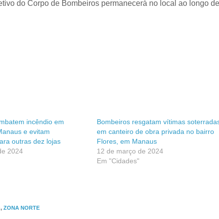
etivo do Corpo de Bombeiros permanecerá no local ao longo de
mbatem incêndio em
Bombeiros resgatam vítimas soterrada
Manaus e evitam
em canteiro de obra privada no bairro
ra outras dez lojas
Flores, em Manaus
de 2024
12 de março de 2024
Em "Cidades"
O
,
ZONA NORTE