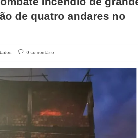
ombate incêndio de grand
ão de quatro andares no
dades
0 comentário