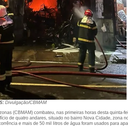
S:
Divulgação/CBMAM
zonas (CBMAM) combateu, nas primeiras horas desta quinta-fe
ício de quatro andares, situado no bairro Nova Cidade, zona no
orrência e mais de 50 mil litros de água foram usados para apa