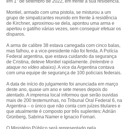
em 1° de setembro de 2022, em frente à sua residência.
Montiel, armado com uma pistola, se misturou a um
grupo de simpatizantes reunido em frente à residência
de Kirchner, aproximou-se dela, apontou uma arma e
apertou o gatilho várias vezes, sem conseguir efetuar os
disparos.
A arma de calibre 38 estava carregada com cinco balas,
mas falhou, e a vice-presidente não foi ferida. A Polícia
Federal argentina, que estava cuidando da segurança
de Cristina, deteve Montiel rapidamente.
(relembre o
ataque no vídeo abaixo)
. A vice da Argentina contava
com uma equipe de segurança de 100 policiais federais.
A data de início do julgamento foi anunciada em março
deste ano, quase um ano e sete meses depois do
atentado. A imprensa local informou que serão ouvidas
mais de 200 testemunhas, no Tribunal Oral Federal 6, na
Argentina – o único que não conta com juízes titulares e
que atualmente é composto por três suplentes: Adrián
Grünberg, Sabrina Namer e Ignacio Fornari.
O Ministério Público será representado pela