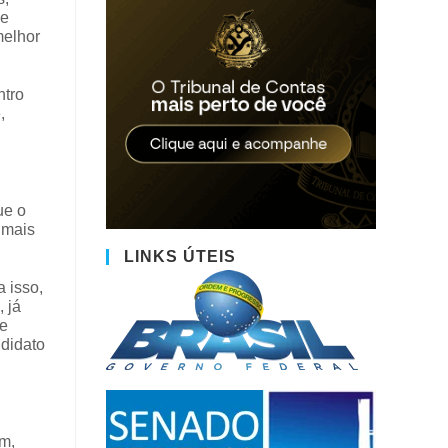
de
melhor
ntro
,
ue o
 mais
LINKS ÚTEIS
a isso,
 já
de
ndidato
m,