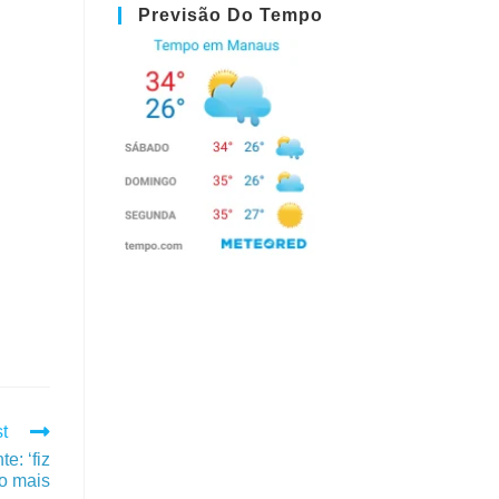
Previsão Do Tempo
t
e: ‘fiz
to mais