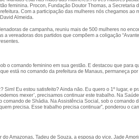
tão feminina. Procon, Fundação Doutor Thomas, a Secretaria 
efeitura. Com a participação das mulheres nós chegamos ao 
 David Almeida.
rdenadoras de campanha, reuniu mais de 500 mulheres no enco
as a vereadoras dos partidos que compõem a coligação “Avante
resentes.
s sob o comando feminino em sua gestão. E destacou que para q
me que está no comando da prefeitura de Manaus, permaneça por
 Sim! Eu estou satisfeito? Ainda não. Eu quero o 1º lugar, e pr
podemos mexer’, precisamos continuar este trabalho. Na Saúde,
 o comando de Shádia. Na Assistência Social, sob o comando 
uem precisa. Esse trabalho precisa continuar”, ponderou o ca
or do Amazonas, Tadeu de Souza, a esposa do vice, Jade Amori