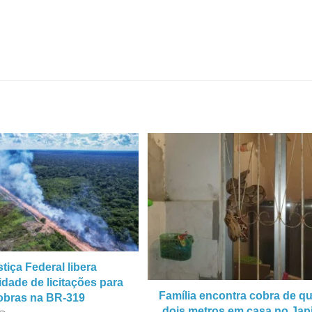
tiça Federal libera
idade de licitações para
Família encontra cobra de q
obras na BR-319
dois metros em casa no Japi