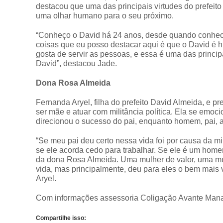
destacou que uma das principais virtudes do prefeit
uma olhar humano para o seu próximo.
“Conheço o David há 24 anos, desde quando conheci
coisas que eu posso destacar aqui é que o David é hu
gosta de servir as pessoas, e essa é uma das princip
David”, destacou Jade.
Dona Rosa Almeida
Fernanda Aryel, filha do prefeito David Almeida, e p
ser mãe e atuar com militância política. Ela se emo
direcionou o sucesso do pai, enquanto homem, pai, a
“Se meu pai deu certo nessa vida foi por causa da
se ele acorda cedo para trabalhar. Se ele é um home
da dona Rosa Almeida. Uma mulher de valor, uma mul
vida, mas principalmente, deu para eles o bem mais v
Aryel.
Com informações assessoria Coligação Avante Man
Compartilhe isso: