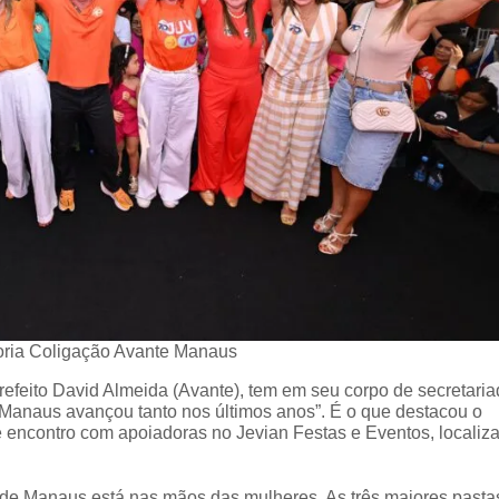
oria Coligação Avante Manaus
refeito David Almeida (Avante), tem em seu corpo de secretaria
Manaus avançou tanto nos últimos anos”. É o que destacou o
e encontro com apoiadoras no Jevian Festas e Eventos, localiz
a de Manaus está nas mãos das mulheres. As três maiores pasta