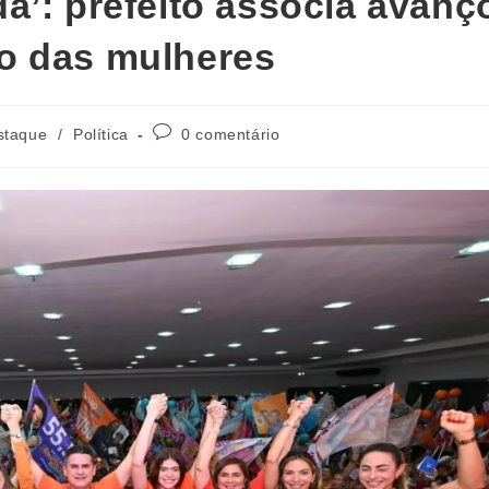
a’: prefeito associa avanç
o das mulheres
staque
/
Política
0 comentário