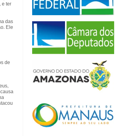
 e ter
ma das
o. Ele
os de
eus,
 causa
na
stacou