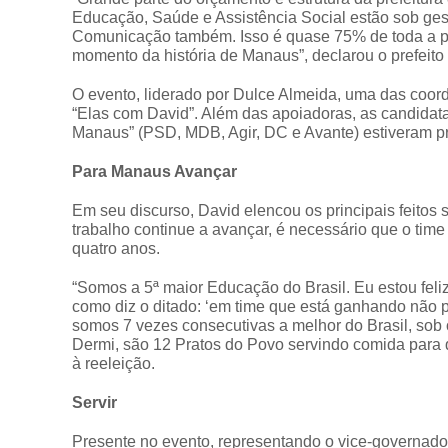
Educação, Saúde e Assistência Social estão sob ges
Comunicação também. Isso é quase 75% de toda a pr
momento da história de Manaus”, declarou o prefeito
O evento, liderado por Dulce Almeida, uma das coo
“Elas com David”. Além das apoiadoras, as candidat
Manaus” (PSD, MDB, Agir, DC e Avante) estiveram p
Para Manaus Avançar
Em seu discurso, David elencou os principais feito
trabalho continue a avançar, é necessário que o ti
quatro anos.
“Somos a 5ª maior Educação do Brasil. Eu estou feliz?
como diz o ditado: ‘em time que está ganhando não 
somos 7 vezes consecutivas a melhor do Brasil, sob
Dermi, são 12 Pratos do Povo servindo comida para q
à reeleição.
Servir
Presente no evento, representando o vice-governad