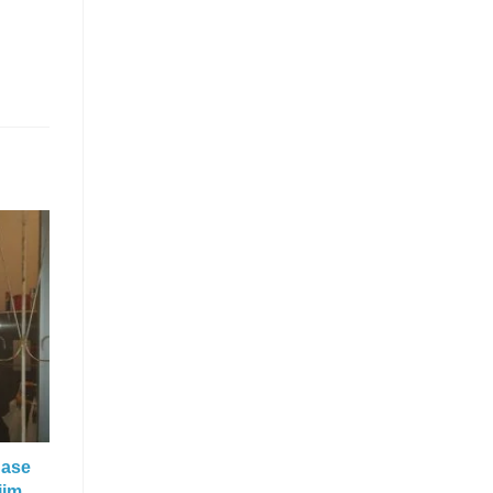
uase
im,