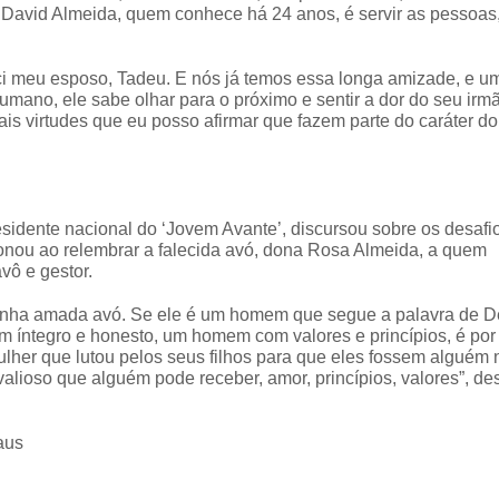
o David Almeida, quem conhece há 24 anos, é servir as pessoas,
 meu esposo, Tadeu. E nós já temos essa longa amizade, e u
mano, ele sabe olhar para o próximo e sentir a dor do seu irmã
ais virtudes que eu posso afirmar que fazem parte do caráter do
residente nacional do ‘Jovem Avante’, discursou sobre os desafi
cionou ao relembrar a falecida avó, dona Rosa Almeida, a quem
vô e gestor.
 minha amada avó. Se ele é um homem que segue a palavra de D
m íntegro e honesto, um homem com valores e princípios, é por
her que lutou pelos seus filhos para que eles fossem alguém 
alioso que alguém pode receber, amor, princípios, valores”, de
aus