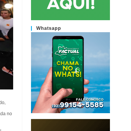
Whatsapp
do,
ada no
s,