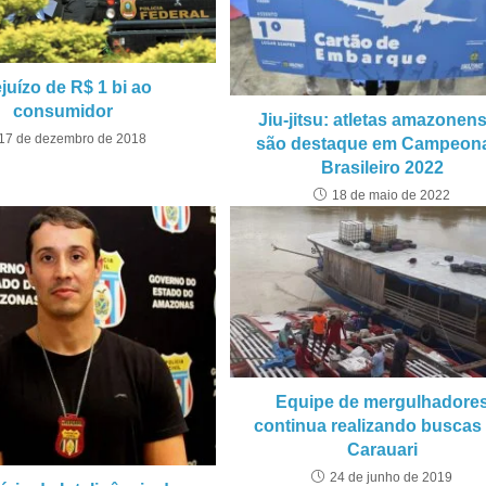
juízo de R$ 1 bi ao
consumidor
Jiu-jitsu: atletas amazonen
17 de dezembro de 2018
são destaque em Campeon
Brasileiro 2022
18 de maio de 2022
Equipe de mergulhadore
continua realizando buscas
Carauari
24 de junho de 2019