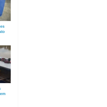
ses
ato
s
 em