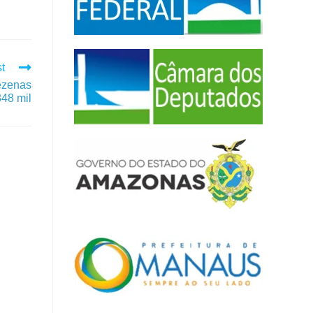
t
dezenas
848 mil