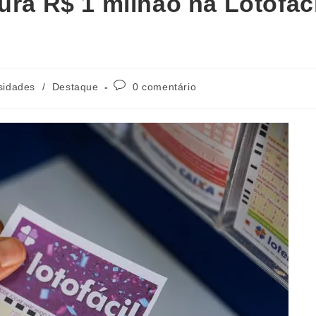
ura R$ 1 milhão na Lotofáci
sidades
/
Destaque
0 comentário