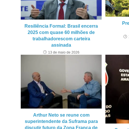
Pre
Resiliência Formal: Brasil encerra
2025 com quase 60 milhões de
trabalhadorescom carteira
assinada
13 de maio de 2026
Arthur Neto se reune com
superintendente da Suframa para
discutir futuro da Zona Franca de