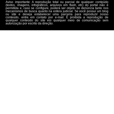
Aviso importante: A reprodução total ou parcial de qualquer conteúdo
(textos, imagens, infográficos, arquivos em flash, etc) do portal não é
permitida e, caso se configure, poderá ser objeto de denúncia tanto nos
mecanismos de busca quanto na esfera judicial. Se você possui um blog
ou site e deseja estabelecer uma parceria para reproduzir nosso
conteúdo, entre em contato por e-mail. É proibida a reprodução de
qualquer conteúdo do site em qualquer meio de comunicação sem
autorização por escrito da direção.