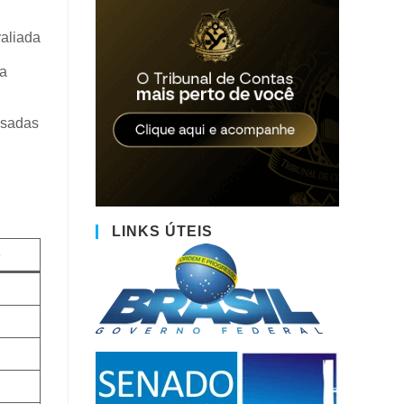
valiada
ia
esadas
LINKS ÚTEIS
o