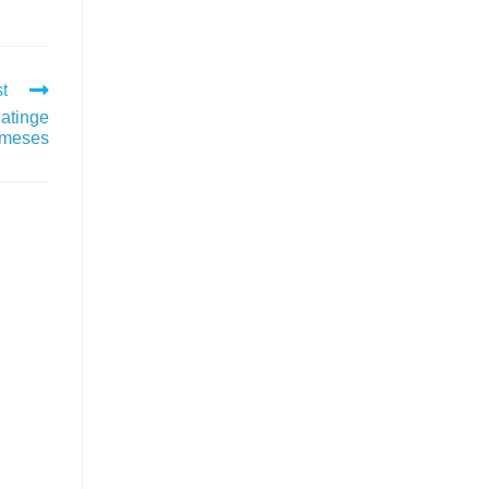
t
atinge
 meses