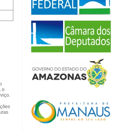
o
, o
viço.
ações
uras