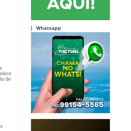
Whatsapp
s
belece
rão de
os