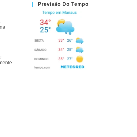
Previsão Do Tempo
a
 na
e
amente