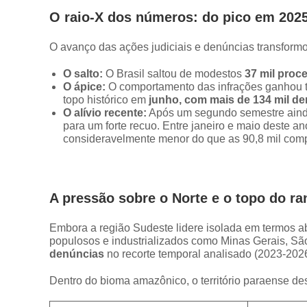
O raio-X dos números: do pico em 2025
O avanço das ações judiciais e denúncias transformo
O salto:
O Brasil saltou de modestos
37 mil proc
O ápice:
O comportamento das infrações ganhou tr
topo histórico em
junho, com mais de 134 mil d
O alívio recente:
Após um segundo semestre aind
para um forte recuo. Entre janeiro e maio deste an
consideravelmente menor do que as 90,8 mil com
A pressão sobre o Norte e o topo do ra
Embora a região Sudeste lidere isolada em termos ab
populosos e industrializados como Minas Gerais, Sã
denúncias
no recorte temporal analisado (2023-2026
Dentro do bioma amazônico, o território paraense de