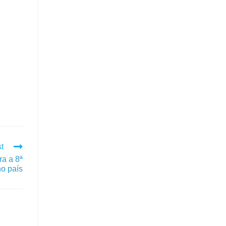
t
a a 8ª
no país