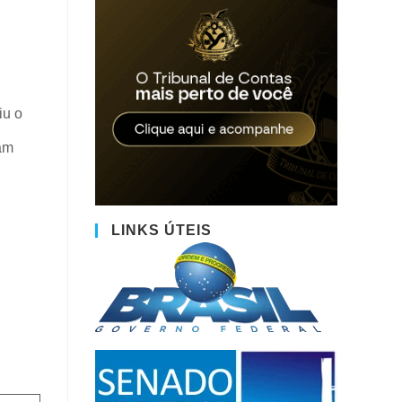
iu o
am
LINKS ÚTEIS