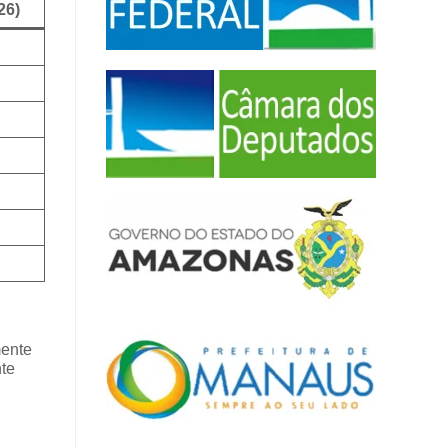
26)
mente
te