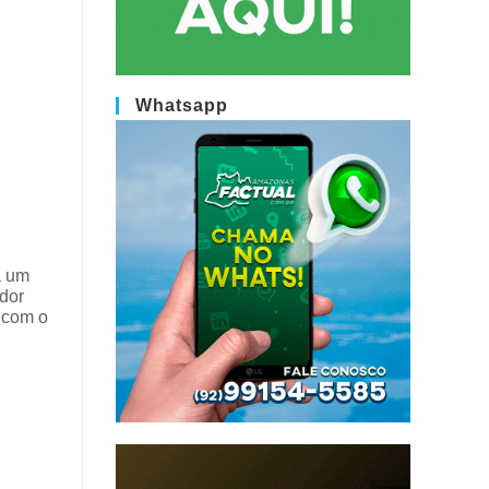
Whatsapp
a um
ador
 com o