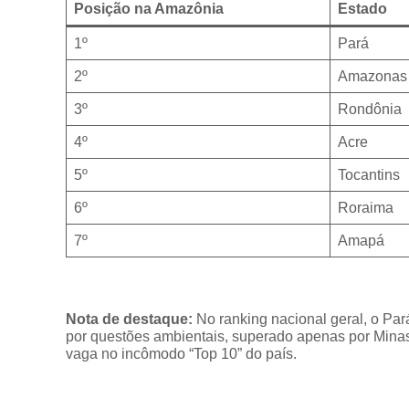
Posição na Amazônia
Estado
1º
Pará
2º
Amazonas
3º
Rondônia
4º
Acre
5º
Tocantins
6º
Roraima
7º
Amapá
Nota de destaque:
No ranking nacional geral, o Par
por questões ambientais, superado apenas por Min
vaga no incômodo “Top 10” do país.