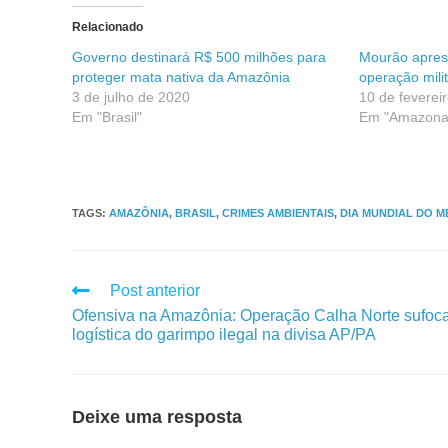
Relacionado
Governo destinará R$ 500 milhões para
Mourão aprese
proteger mata nativa da Amazônia
operação mili
3 de julho de 2020
10 de feverei
Em "Brasil"
Em "Amazona
TAGS
:
AMAZÔNIA
,
BRASIL
,
CRIMES AMBIENTAIS
,
DIA MUNDIAL DO M
Post anterior
Ofensiva na Amazônia: Operação Calha Norte sufoc
logística do garimpo ilegal na divisa AP/PA
Deixe uma resposta