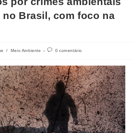
os por crimes ambientais
 no Brasil, com foco na
ue
/
Meio Ambiente
0 comentário