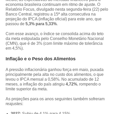
economia brasileira continuam em ritmo de ajuste. O
Relatório Focus, divulgado nesta segunda-feira (22) pelo
Banco Central, registrou a 15ª alta consecutiva na
projeção do IPCA (inflação oficial) para este ano, que
passou de
5,3% para 5,33%
.
Com esse avanço, o índice se consolida acima do teto
da meta estipulada pelo Conselho Monetário Nacional
(CMN), que é de 3% (com limite máximo de tolerância
em 4,5%).
Inflação e o Peso dos Alimentos
A pressão inflacionária ganhou força em maio, puxada
principalmente pela alta no custo dos alimentos, o que
levou o IPCA mensal a 0,58%. No acumulado de 12
meses, a inflação do país atingiu
4,72%
, rompendo o
limite superior da meta.
As projeções para os anos seguintes também sofreram
reajustes:
2027:
Subiu de 4,1% para 4,15%