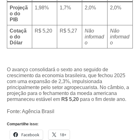
Projeçã
1,98%
1,7%
2,0%
2,0%
o do
PIB
Cotaçã
R$ 5,20
R$ 5,27
Não
Não
o do
informad
informad
Dólar
o
o
O avanço consolidará o sexto ano seguido de
crescimento da economia brasileira, que fechou 2025
com uma expansão de 2,3%, impulsionada
principalmente pelo setor agropecuarista. No câmbio, a
projeção para o fechamento da moeda americana
permaneceu estável em
R$ 5,20
para o fim deste ano.
Fonte: Agência Brasil
Compartilhe isso:
Facebook
18+