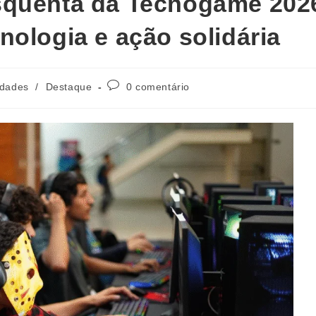
squenta da Tecnogame 202
nologia e ação solidária
idades
/
Destaque
0 comentário