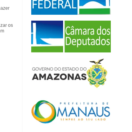
lazer
izar os
em