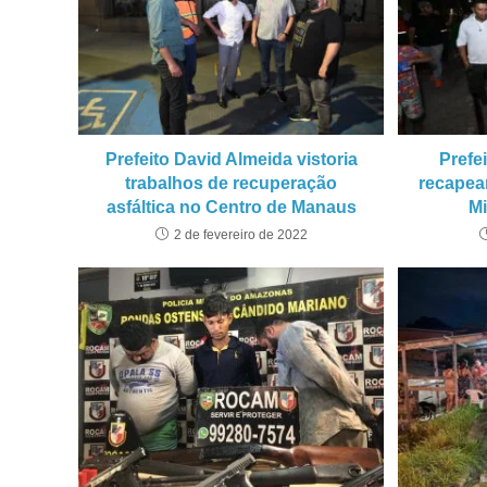
Prefeito David Almeida vistoria
Prefe
trabalhos de recuperação
recapea
asfáltica no Centro de Manaus
Mi
2 de fevereiro de 2022