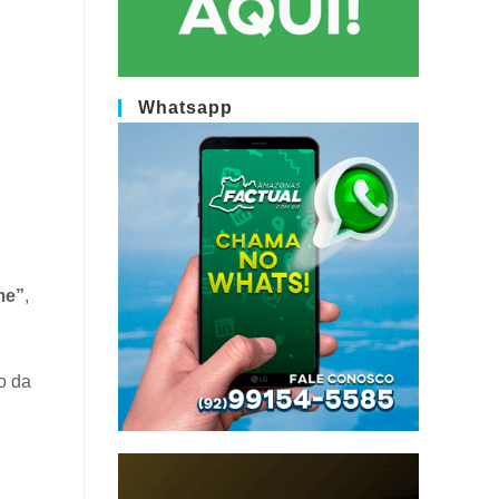
Whatsapp
me”
,
o da