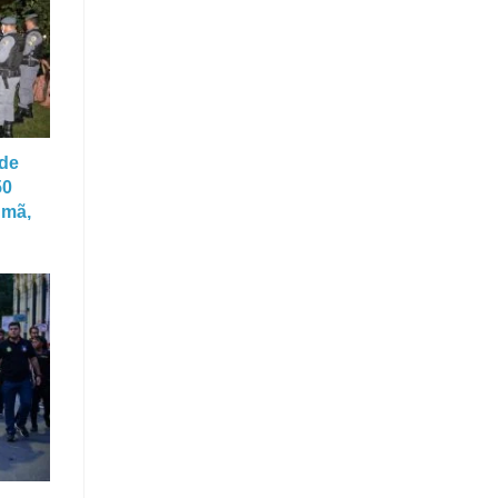
 de
50
umã,