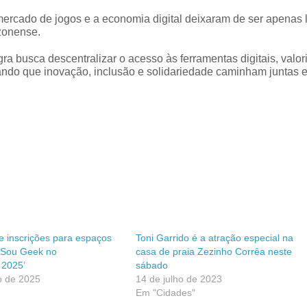
o mercado de jogos e a economia digital deixaram de ser apenas 
zonense.
ra busca descentralizar o acesso às ferramentas digitais, valor
vando que inovação, inclusão e solidariedade caminham juntas 
re inscrições para espaços
Toni Garrido é a atração especial na
 Sou Geek no
casa de praia Zezinho Corrêa neste
2025’
sábado
o de 2025
14 de julho de 2023
Em "Cidades"