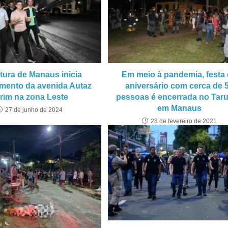
itura de Manaus inicia
Em meio à pandemia, festa
mento da avenida Autaz
aniversário com cerca de 
rim na zona Leste
pessoas é encerrada no Tar
em Manaus
27 de junho de 2024
28 de fevereiro de 2021