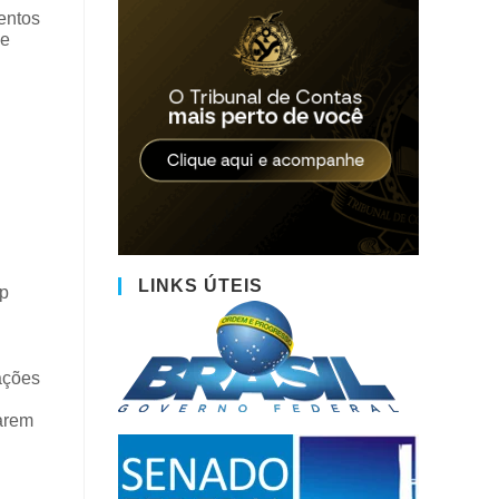
entos
de
LINKS ÚTEIS
op
ações
arem