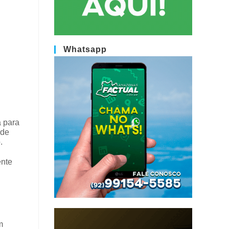
Whatsapp
a para
 de
.
ente
m