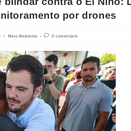
blindar contra o El Niño: 
onitoramento por drones
e
/
Meio Ambiente
0 comentário