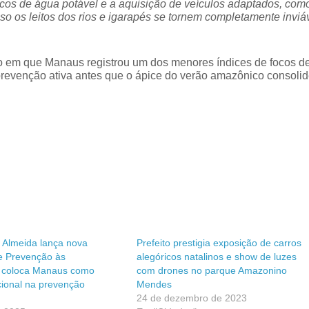
os de água potável e a aquisição de veículos adaptados, com
aso os leitos dos rios e igarapés se tornem completamente inviá
o em que Manaus registrou um dos menores índices de focos d
 prevenção ativa antes que o ápice do verão amazônico consolid
d Almeida lança nova
Prefeito prestigia exposição de carros
 Prevenção às
alegóricos natalinos e show de luzes
 coloca Manaus como
com drones no parque Amazonino
cional na prevenção
Mendes
24 de dezembro de 2023