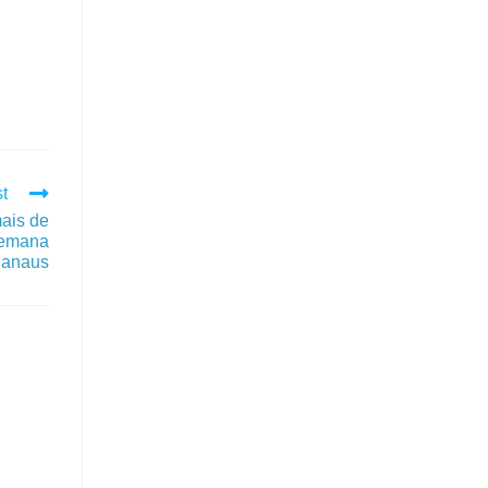
t
mais de
semana
anaus