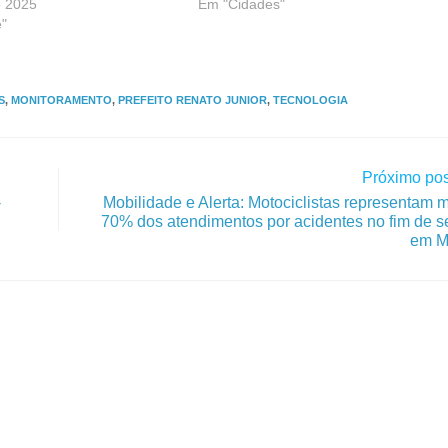
e 2025
Em "Cidades"
"
S
,
MONITORAMENTO
,
PREFEITO RENATO JUNIOR
,
TECNOLOGIA
Próximo pos
-
Mobilidade e Alerta: Motociclistas representam 
70% dos atendimentos por acidentes no fim de 
em M