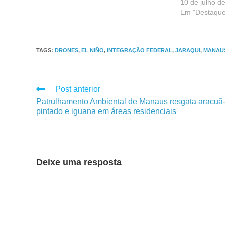
10 de julho d
Em "Destaque
TAGS
:
DRONES
,
EL NIÑO
,
INTEGRAÇÃO FEDERAL
,
JARAQUI
,
MANAU
Post anterior
Patrulhamento Ambiental de Manaus resgata aracuã
pintado e iguana em áreas residenciais
Deixe uma resposta