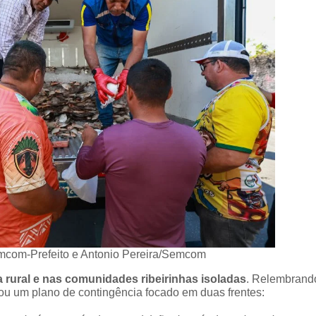
emcom-Prefeito e Antonio Pereira/Semcom
 rural e nas comunidades ribeirinhas isoladas
. Relembrand
turou um plano de contingência focado em duas frentes: