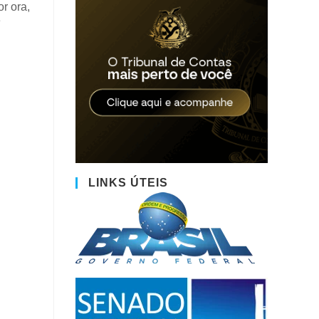
r ora,
e
LINKS ÚTEIS