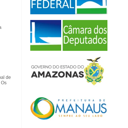
a
pal de
 Os