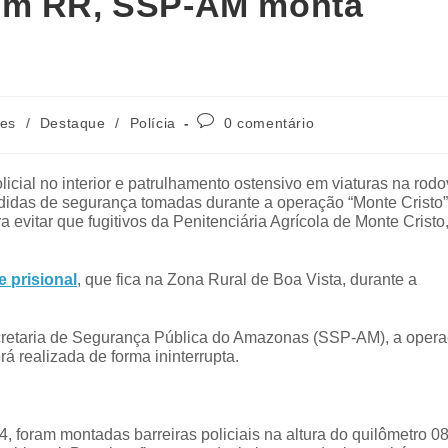
 em RR, SSP-AM monta
des
/
Destaque
/
Polícia
0 comentário
olicial no interior e patrulhamento ostensivo em viaturas na rodo
didas de segurança tomadas durante a operação “Monte Cristo”
 evitar que fugitivos da Penitenciária Agrícola de Monte Cristo
 prisional
, que fica na Zona Rural de Boa Vista, durante a
retaria de Segurança Pública do Amazonas (SSP-AM), a oper
á realizada de forma ininterrupta.
 foram montadas barreiras policiais na altura do quilômetro 0