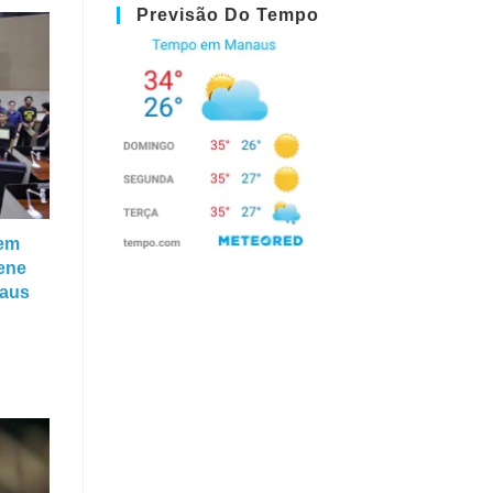
Previsão Do Tempo
bem
ene
naus