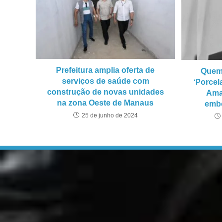
Prefeitura amplia oferta de
Quem 
serviços de saúde com
‘Porcel
construção de novas unidades
Ama
na zona Oeste de Manaus
embo
25 de junho de 2024