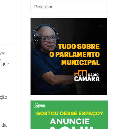
via
,
, que
ação
8 da