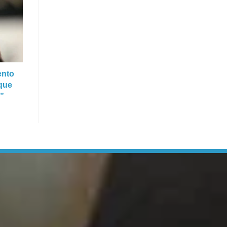
ento
que
”