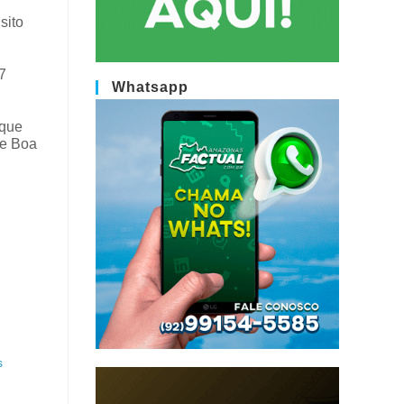
sito
7
Whatsapp
 que
de Boa
s