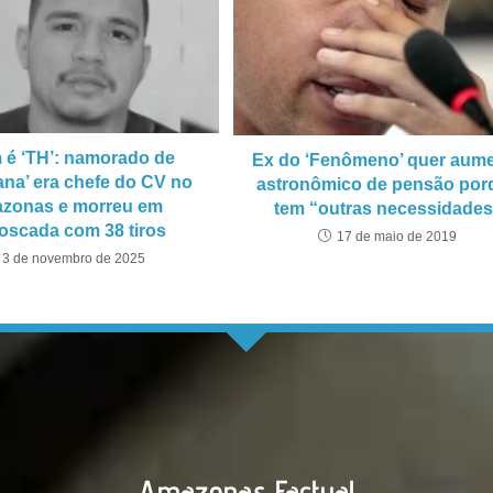
é ‘TH’: namorado de
Ex do ‘Fenômeno’ quer aum
ana’ era chefe do CV no
astronômico de pensão por
zonas e morreu em
tem “outras necessidades
scada com 38 tiros
17 de maio de 2019
3 de novembro de 2025
Amazonas Factual