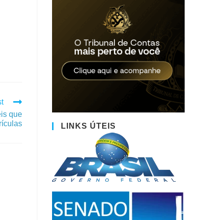
t
is que
rículas
LINKS ÚTEIS