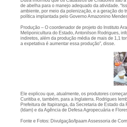
Dutra informou que os Cadastros de Criadores são a
de abelha para o manejo adequado da atividade. “Is
ambiente, por meio da polenização, e a geração do t
política implantada pelo Governo Amazonino Mendes
Produção – O coordenador de projeto do Instituto A
Meliponicultura do Estado, Antonilson Rodrigues, in
indiretos, além da produção média de mais de 1,1 ton
a expetativa é aumentar essa produção”, disse.
Ele explicou que, atualmente, os produtores começar
Curitiba e, também, para a Inglaterra. Rodrigues lem
Prefeitura de Itapiranga, da Secretaria de Estado d
(Idam) e da Agência de Defesa Agropecuária e Florest
Fonte e Fotos: Divulgação/Ipaam Assessoria de Co