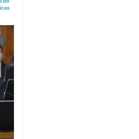
s do
sicas