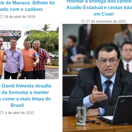
retomar a entrega dos cartõe
te de Manaus. Bilhete foi
Auxílio Estadual e cestas bá
xado com o cadáver.
em Coari
19 de abril de 2019
27 de novembro de 2021
o David Almeida desafia
e da Semulsp a manter
 como a mais limpa do
Brasil
4 de abril de 2022