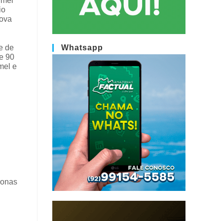
 mel
io
nova
e de
Whatsapp
e 90
mel e
zonas