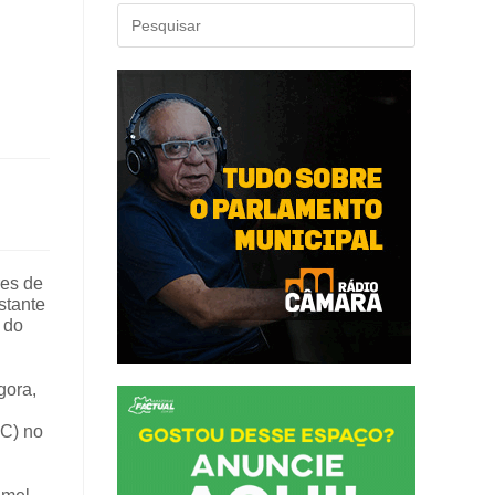
res de
stante
 do
gora,
UC) no