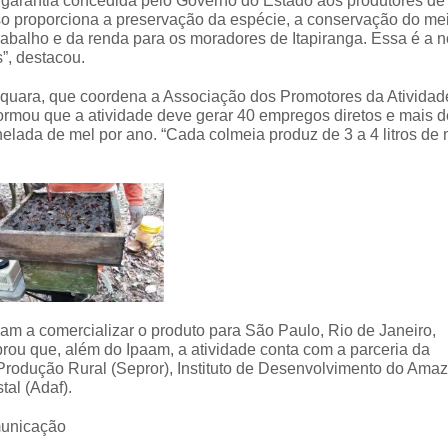
 garantia concedida pelo Governo do Estado aos produtores de
so proporciona a preservação da espécie, a conservação do me
rabalho e da renda para os moradores de Itapiranga. Essa é a 
”, destacou.
raquara, que coordena a Associação dos Promotores da Atividad
formou que a atividade deve gerar 40 empregos diretos e mais d
elada de mel por ano. “Cada colmeia produz de 3 a 4 litros de 
am a comercializar o produto para São Paulo, Rio de Janeiro,
brou que, além do Ipaam, a atividade conta com a parceria da
a Produção Rural (Sepror), Instituto de Desenvolvimento do Ama
al (Adaf).
municação