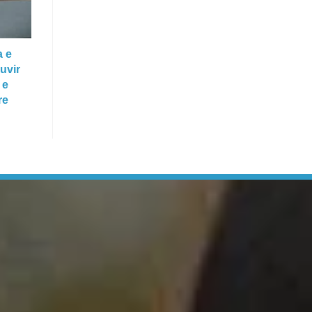
a e
uvir
 e
re