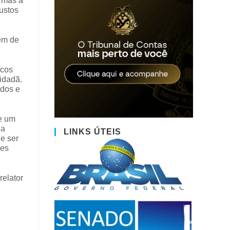
, mas a
ustos
ém de
icos
idadã.
ados e
de um
da
LINKS ÚTEIS
e ser
res
relator