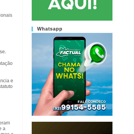
ionais
Whatsapp
se.
ntação
ância e
statuto
veram
e a