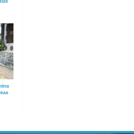
dias
mina
reas