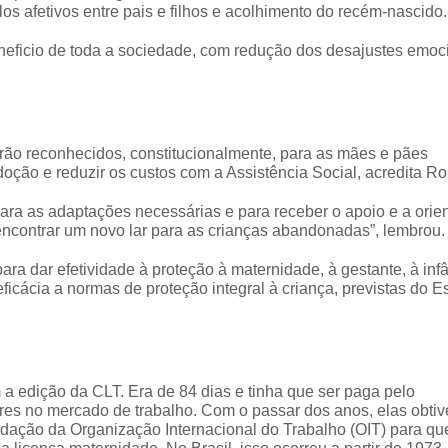
os afetivos entre pais e filhos e acolhimento do recém-nascido.
beneficio de toda a sociedade, com redução dos desajustes emoc
rão reconhecidos, constitucionalmente, para as mães e pães
 adoção e reduzir os custos com a Assistência Social, acredita Ro
ara as adaptações necessárias e para receber o apoio e a orie
encontrar um novo lar para as crianças abandonadas”, lembrou.
ra dar efetividade à proteção à maternidade, à gestante, à inf
eficácia a normas de proteção integral à criança, previstas do E
 a edição da CLT. Era de 84 dias e tinha que ser paga pelo
res no mercado de trabalho. Com o passar dos anos, elas obti
ndação da Organização Internacional do Trabalho (OIT) para qu