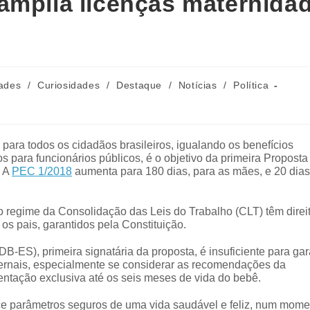
amplia licenças maternida
ades
/
Curiosidades
/
Destaque
/
Notícias
/
Política
para todos os cidadãos brasileiros, igualando os benefícios
s para funcionários públicos, é o objetivo da primeira Proposta
. A
PEC 1/2018
aumenta para 180 dias, para as mães, e 20 dias
lo regime da Consolidação das Leis do Trabalho (CLT) têm direi
 os pais, garantidos pela Constituição.
ES), primeira signatária da proposta, é insuficiente para gara
ernais, especialmente se considerar as recomendações da
tação exclusiva até os seis meses de vida do bebê.
ce parâmetros seguros de uma vida saudável e feliz, num mome