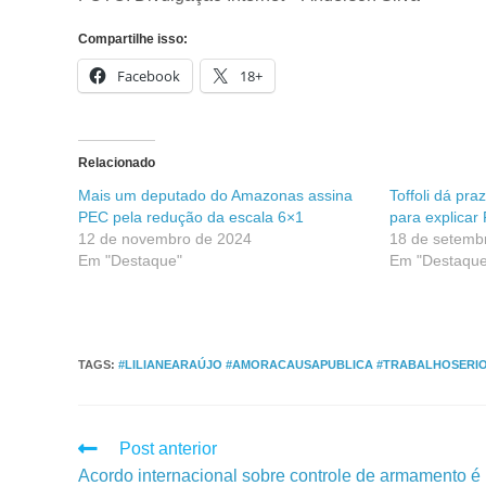
Compartilhe isso:
Facebook
18+
Relacionado
Mais um deputado do Amazonas assina
Toffoli dá pr
PEC pela redução da escala 6×1
para explicar
12 de novembro de 2024
18 de setemb
Em "Destaque"
Em "Destaque
TAGS
:
#LILIANEARAÚJO #AMORACAUSAPUBLICA #TRABALHOSERI
Post anterior
Acordo internacional sobre controle de armamento é