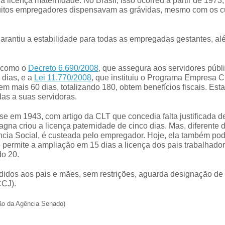
 licença maternidade. No Brasil, isso ocorreu a partir de 1973
muitos empregadores dispensavam as grávidas, mesmo com os c
arantiu a estabilidade para todas as empregadas gestantes, al
, como o
Decreto 6.690/2008
, que assegura aos servidores públ
 dias, e a
Lei 11.770/2008
, que instituiu o Programa Empresa C
m mais 60 dias, totalizando 180, obtem benefícios fiscais. Est
as a suas servidoras.
u-se em 1943, com artigo da CLT que concedia falta justificada 
agna criou a licença paternidade de cinco dias. Mas, diferente 
ência Social, é custeada pelo empregador. Hoje, ela também pod
ermite a ampliação em 15 dias a licença dos pais trabalhado
do 20.
idos aos pais e mães, sem restrições, aguarda designação de 
CCJ).
ão da Agência Senado)