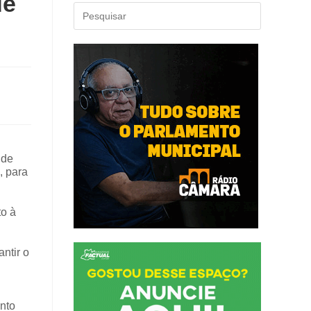
de
 de
, para
to à
ntir o
nto