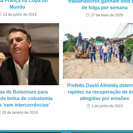
ita França na Copa do
trabalhadores ganham dois 
Mundo
de folga por semana
23 de junho de 2019
27 de maio de 2026
Prefeito David Almeida deter
gia de Bolsonaro para
rapidez na recuperação de á
a de bolsa de colostomia
atingidas por erosões
a ‘sem intercorrências’
1 de junho de 2022
28 de janeiro de 2019