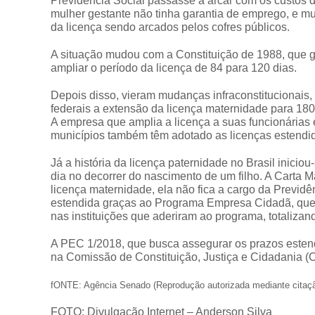
Previdência Social passasse a arcar com os custos da
mulher gestante não tinha garantia de emprego, e 
da licença sendo arcados pelos cofres públicos.
A situação mudou com a Constituição de 1988, que g
ampliar o período da licença de 84 para 120 dias.
Depois disso, vieram mudanças infraconstitucionais
federais a extensão da licença maternidade para 180
A empresa que amplia a licença a suas funcionárias e
municípios também têm adotado as licenças estendid
Já a história da licença paternidade no Brasil inicio
dia no decorrer do nascimento de um filho. A Carta M
licença maternidade, ela não fica a cargo da Previd
estendida graças ao Programa Empresa Cidadã, que p
nas instituições que aderiram ao programa, totalizan
A PEC 1/2018, que busca assegurar os prazos estend
na Comissão de Constituição, Justiça e Cidadania (
fONTE: Agência Senado (Reprodução autorizada mediante citaç
FOTO: Divulgação Internet – Anderson Silva