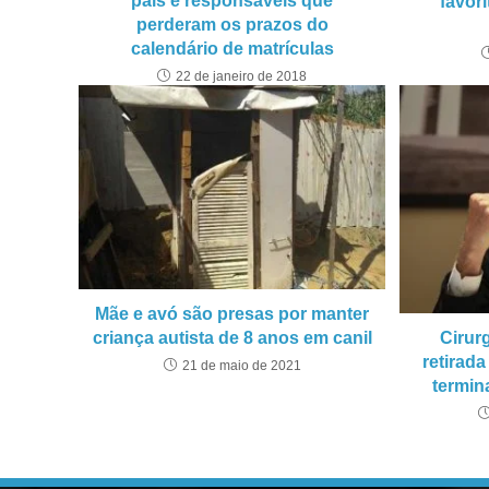
pais e responsáveis que
favor
perderam os prazos do
calendário de matrículas
22 de janeiro de 2018
Mãe e avó são presas por manter
Cirur
criança autista de 8 anos em canil
retirad
21 de maio de 2021
termin