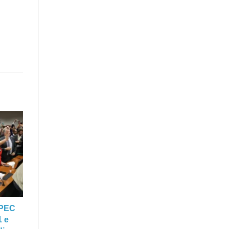
 PEC
1 e