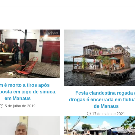
 é morto a tiros após
posta em jogo de sinuca,
Festa clandestina regada 
em Manaus
drogas é encerrada em flutu
de Manaus
5 de julho de 2019
17 de maio de 2021