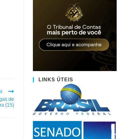
LINKS ÚTEIS
t
gas de
ra (15)