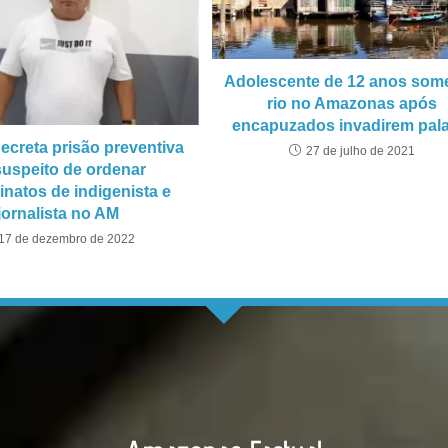
Adolescente de 12 anos som
rio no Amazonas após
encapuzados invadirem pala
decreta prisão preventiva
27 de julho de 2021
suspeito de ordenar
inatos de indigenista e
jornalista no AM
17 de dezembro de 2022