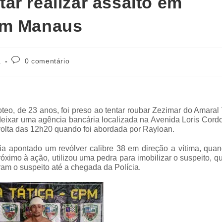
ar realizar assalto em
em Manaus
a
0 comentário
o, de 23 anos, foi preso ao tentar roubar Zezimar do Amaral
eixar uma agência bancária localizada na Avenida Loris Cordo
 volta das 12h20 quando foi abordada por Rayloan.
ria apontado um revólver calibre 38 em direção a vítima, qu
imo à ação, utilizou uma pedra para imobilizar o suspeito, q
am o suspeito até a chegada da Polícia.