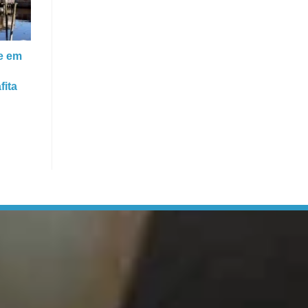
e em
fita