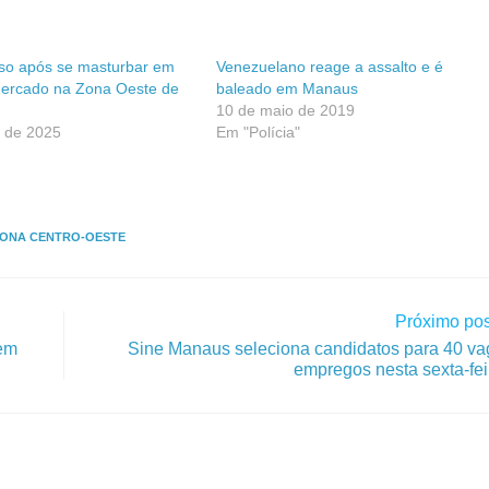
o após se masturbar em
Venezuelano reage a assalto e é
mercado na Zona Oeste de
baleado em Manaus
10 de maio de 2019
o de 2025
Em "Polícia"
ONA CENTRO-OESTE
Próximo pos
 em
Sine Manaus seleciona candidatos para 40 va
empregos nesta sexta-fei