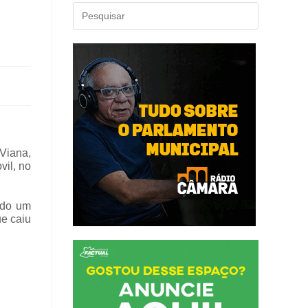
 Viana,
vil, no
ando um
ue caiu