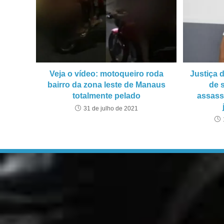
Veja o vídeo: motoqueiro roda
Justiça 
bairro da zona leste de Manaus
de 
totalmente pelado
assass
31 de julho de 2021