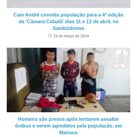
Caio André convida população para a 4ª edição
da ‘Câmara Cidadã’ dias 11 e 12 de abril, no
Sambódromo
26 de março de 2024
Homens são presos após tentarem assaltar
ônibus e serem agredidos pela população, em
Manaus