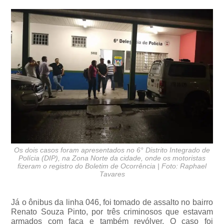
Os dois casos foram apresentados no 6° Distrito Integrado de
Polícia (DIP), na Zona Norte da cidade, onde os motoristas
fizeram o registro do Boletim de Ocorrência | Foto: Raphael
Tavares
Já o ônibus da linha 046, foi tomado de assalto no bairro
Renato Souza Pinto, por três criminosos que estavam
armados com faca e também revólver. O caso foi