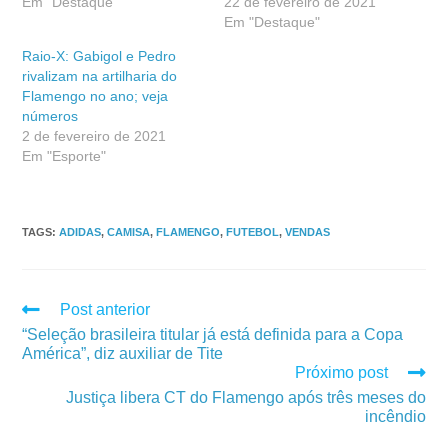
Em "Destaque"
22 de fevereiro de 2021
Em "Destaque"
Raio-X: Gabigol e Pedro
rivalizam na artilharia do
Flamengo no ano; veja
números
2 de fevereiro de 2021
Em "Esporte"
TAGS
:
ADIDAS
,
CAMISA
,
FLAMENGO
,
FUTEBOL
,
VENDAS
Post anterior
“Seleção brasileira titular já está definida para a Copa
América”, diz auxiliar de Tite
Próximo post
Justiça libera CT do Flamengo após três meses do
incêndio