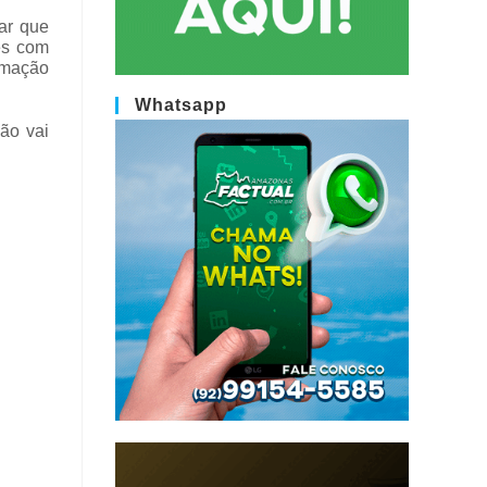
ar que
es com
ormação
Whatsapp
são vai