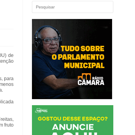
U) de
btenção
s, para
 menos
a.
blicada
reitas,
m fruto