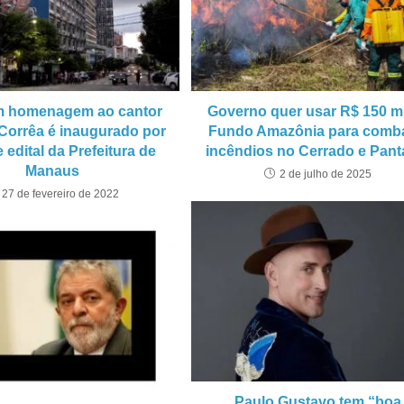
m homenagem ao cantor
Governo quer usar R$ 150 m
Corrêa é inaugurado por
Fundo Amazônia para comba
 edital da Prefeitura de
incêndios no Cerrado e Pant
Manaus
2 de julho de 2025
27 de fevereiro de 2022
Paulo Gustavo tem “boa