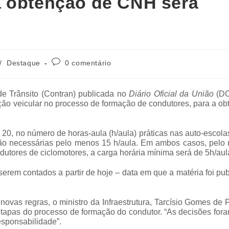
a obtenção de CNH será
/
Destaque
0 comentário
e Trânsito (Contran) publicada no
Diário Oficial da União
(DO
reção veicular no processo de formação de condutores, para a o
20, no número de horas-aula (h/aula) práticas nas auto-escola
rão necessárias pelo menos 15 h/aula. Em ambos casos, pelo
ndutores de ciclomotores, a carga horária mínima será de 5h/aul
rem contados a partir de hoje – data em que a matéria foi pu
novas regras, o ministro da Infraestrutura, Tarcísio Gomes de F
tapas do processo de formação do condutor. “As decisões fora
esponsabilidade”.