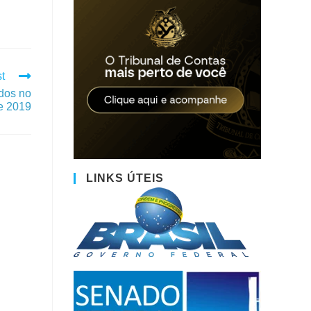
t
ados no
e 2019
LINKS ÚTEIS