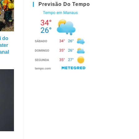
Previsão Do Tempo
i do
ter
anal