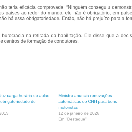
não teria eficácia comprovada. “Ninguém conseguiu demonstr
os países ao redor do mundo, ele não é obrigatório, em país
não há essa obrigatoriedade. Então, não há prejuízo para a f
burocracia na retirada da habilitação. Ele disse que a deci
s centros de formação de condutores.
uz carga horária de aulas
Ministro anuncia renovações
a obrigatoriedade de
automáticas de CNH para bons
motoristas
 2019
12 de janeiro de 2026
Em "Destaque"