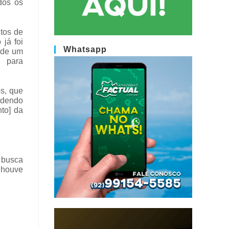
dos os
tos de
já foi
Whatsapp
 de um
l para
s, que
ndendo
to] da
 busca
 houve