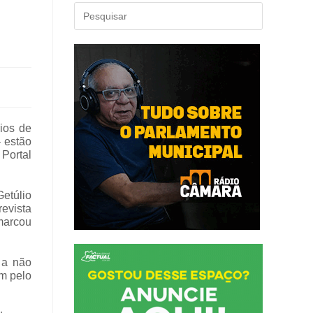
ios de
 estão
 Portal
etúlio
revista
smarcou
 a não
am pelo