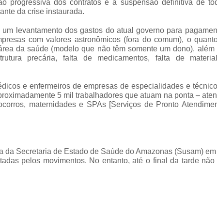
o progressiva dos contratos e a suspensão definitiva de to
ante da crise instaurada.
 um levantamento dos gastos do atual governo para pagamen
mpresas com valores astronômicos (fora do comum), o quanto 
 área da saúde (modelo que não têm somente um dono), além
rutura precária, falta de medicamentos, falta de materia
dicos e enfermeiros de empresas de especialidades e técnico
proximadamente 5 mil trabalhadores que atuam na ponta – ate
socorros, maternidades e SPAs [Serviços de Pronto Atendimen
oria da Secretaria de Estado de Saúde do Amazonas (Susam) em
adas pelos movimentos. No entanto, até o final da tarde não