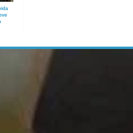
eida
eve
s