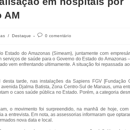
lisação em hospitais por
o AM
as
/
Destaque
0 comentário
 do Estado do Amazonas (Simeam), juntamente com empresár
 serviços de saúde para o Governo do Estado do Amazonas –
stado vem enfrentando ultimamente. A situação foi repassada ao
l desta tarde, nas instalações da Sapiens FGV [Fundação G
 avenida Djalma Batista, Zona Centro-Sul de Manaus, uma ent
sentam o caos saúde pública no Estado. Porém, a categoria de
am, o movimento foi surpreendido, na manhã de hoje, com
ia a entrevista. Em nota, as assessorias informaram que optar
rmados nova data e local.