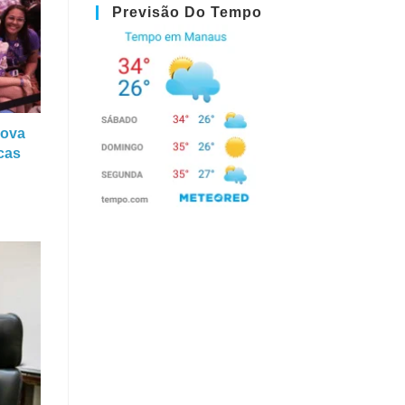
Previsão Do Tempo
rova
icas