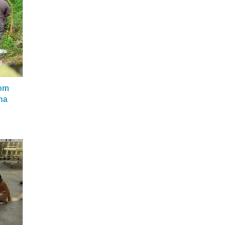
com
na
s