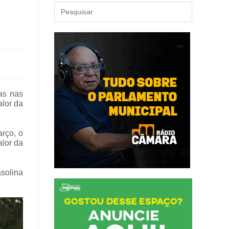
as nas
alor da
arço, o
lor da
solina