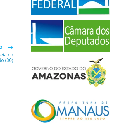
t
eia no
o (30)