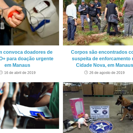
 convoca doadores de
Corpos são encontrados 
O+ para doação urgente
suspeita de enforcamento 
em Manaus
Cidade Nova, em Manau
16 de abril de 2019
26 de agosto de 2019