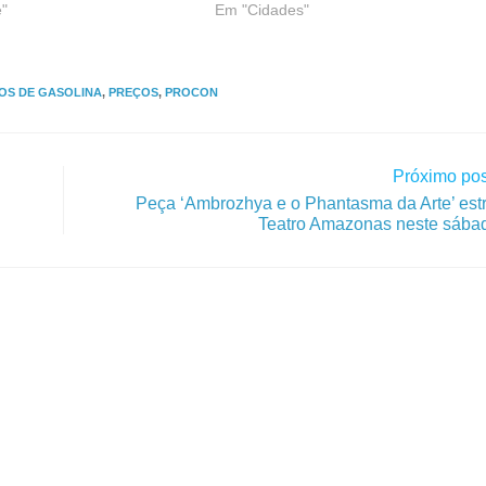
"
Em "Cidades"
OS DE GASOLINA
,
PREÇOS
,
PROCON
Próximo pos
Peça ‘Ambrozhya e o Phantasma da Arte’ estr
Teatro Amazonas neste sábad