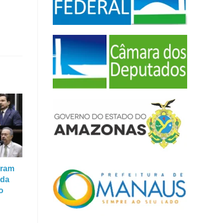
aram
 da
o