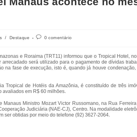
tel Manaus acontece no mê
s
/
Destaque
0 comentário
mazonas e Roraima (TRT11) informou que o Tropical Hotel, no 
or arrecadado será utilizado para o pagamento de dívidas traba
tão na fase de execução, isto é, quando já houve condenação,
 Tropical de Hotéis da Amazônia, é constituído de três imóv
tão avaliados em R$ 60 milhões.
 de Manaus Ministro Mozart Victor Russomano, na Rua Ferreira
Cooperação Judiciária (NAE-CJ), Centro. Na modalidade eletrô
m ser obtidas por meio do telefone (92) 3627-2064.