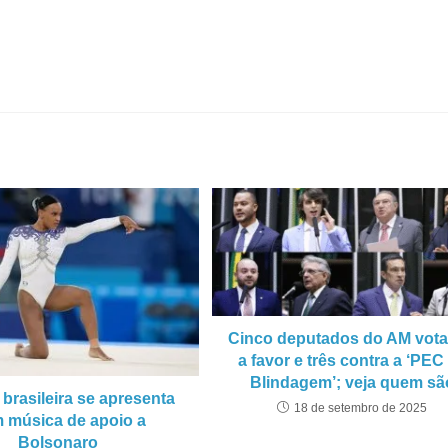
Cinco deputados do AM vot
a favor e três contra a ‘PEC
Blindagem’; veja quem sã
 brasileira se apresenta
18 de setembro de 2025
 música de apoio a
Bolsonaro