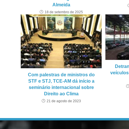
Almeida
18 de setembro de 2025
Detran
veículos
Com palestras de ministros do
STF e STJ, TCE-AM dá início a
seminário internacional sobre
Direito ao Clima
21 de agosto de 2023