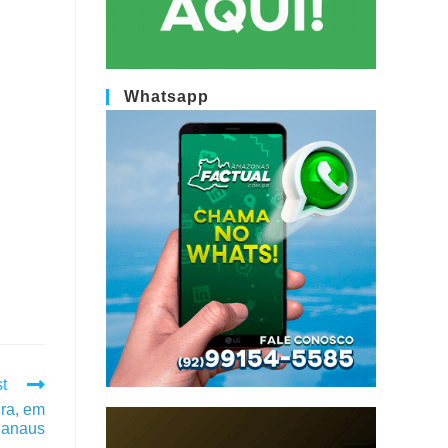
Whatsapp
t
ira, em
anaus