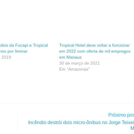
édios da Fucapi e Tropical
Tropical Hotel deve voltar a funcionar
nso por liminar
em 2022 com oferta de mil empregos
e 2019
em Manaus
30 de março de 2021
Em "Amazonas"
Próximo pos
Incêndio destrói dois micro-ônibus no Jorge Teixe
M