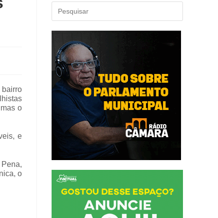
s
bairro
lhistas
 mas o
eis, e
 Pena,
nica, o