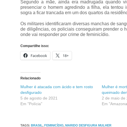
Segundo a mãe, ainda era madrugada quando viu
presenciar o homem agredindo a filha, ela tentou 
sogra a ficar trancada em um dos quartos da residênc
Os militares identificaram diversas manchas de sang
de diligências, os policiais conseguiram prender o
onde vai responder por crime de feminicídio.
Compartilhe isso:
Facebook
18+
Relacionado
Mulher é atacada com ácido e tem rosto
Mulher é mort
desfigurado
queimado den
5 de agosto de 2021
2 de maio de
Em "Polícia"
Em "Amazona
TAGS
:
BRASIL
,
FEMINICÍDIO
,
MARIDO DESFIGURA MULHER