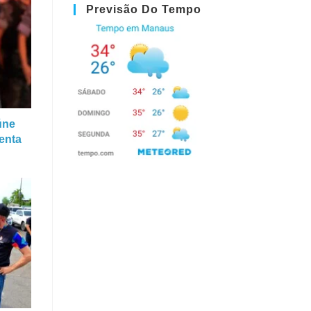
Previsão Do Tempo
úne
enta