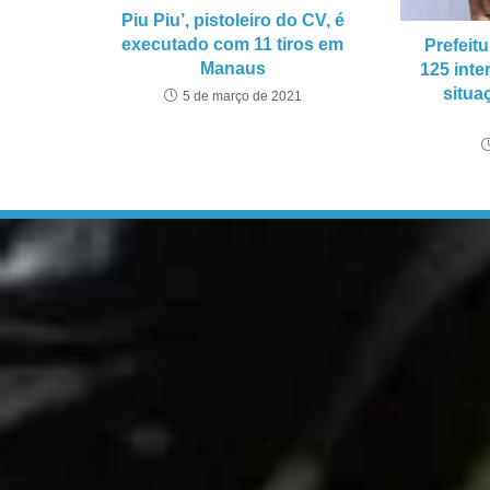
Piu Piu’, pistoleiro do CV, é
executado com 11 tiros em
Prefeit
Manaus
125 inte
situa
5 de março de 2021