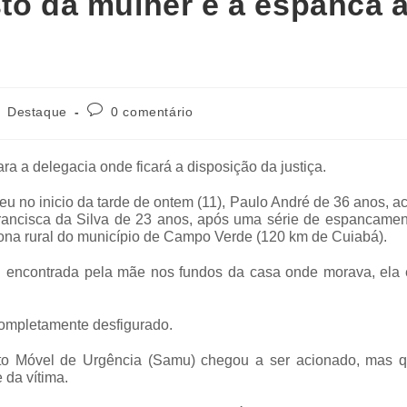
sto da mulher e a espanca a
Destaque
0 comentário
ra a delegacia onde ficará a disposição da justiça.
eu no inicio da tarde de ontem (11), Paulo André de 36 anos, 
Francisca da Silva de 23 anos, após uma série de espancamen
ona rural do município de Campo Verde (120 km de Cuiabá).
foi encontrada pela mãe nos fundos da casa onde morava, ela 
completamente desfigurado.
nto Móvel de Urgência (Samu) chegou a ser acionado, mas 
 da vítima.