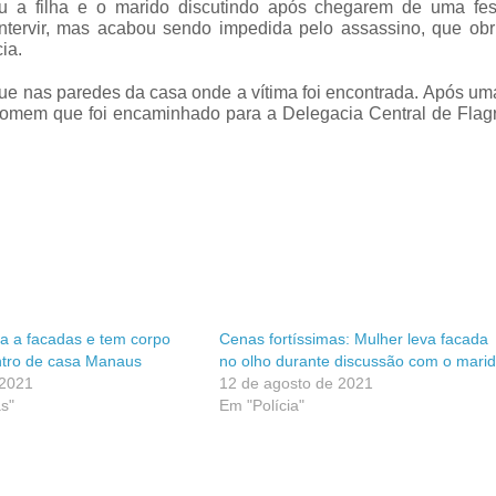
 a filha e o marido discutindo após chegarem de uma fes
intervir, mas acabou sendo impedida pelo assassino, que obr
ia.
ue nas paredes da casa onde a vítima foi encontrada. Após um
 homem que foi encaminhado para a Delegacia Central de Flag
a a facadas e tem corpo
Cenas fortíssimas: Mulher leva facada
tro de casa Manaus
no olho durante discussão com o mari
 2021
12 de agosto de 2021
s"
Em "Polícia"