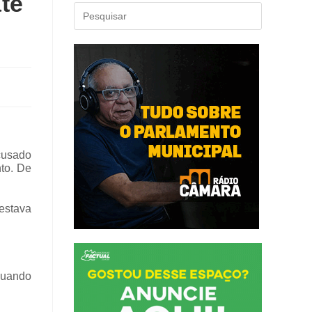
té
acusado
to. De
estava
quando