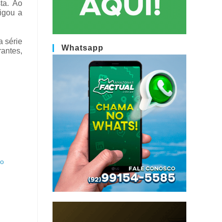
ta. Ao
igou a
a série
Whatsapp
rantes,
do