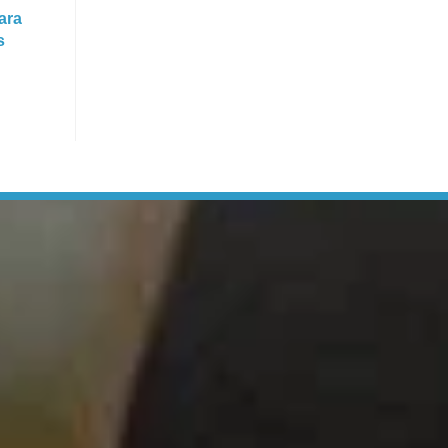
ara
s